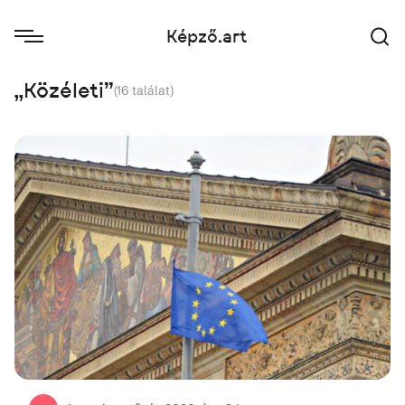
Képző.art
„Közéleti"
(
16
találat)