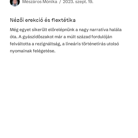
Mészáros
Mónika /
2023. szept. 19.
Nézői erekció és flextétika
Még egyet sikerült előrelépnünk a nagy narratíva halála
óta. A gyászidőszakot már a múlt század fordulóján
felváltotta a rezignáltság, a lineáris történetírás utolsó
nyomainak felégetése.