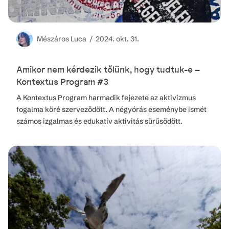
Mészáros
Luca /
2024. okt. 31.
Amikor nem kérdezik tőlünk, hogy tudtuk-e –
Kontextus Program #3
A Kontextus Program harmadik fejezete az aktivizmus
fogalma köré szerveződött. A négyórás eseménybe ismét
számos izgalmas és edukatív aktivitás sűrűsödött.