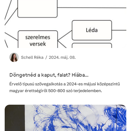
Schell
Réka /
2024. máj. 08.
Döngetnéd a kaput, falat? Hiába…
Érvelő típusú szövegalkotás a 2024-es májusi középszintű
magyar érettségiről 500–800 szó terjedelemben.