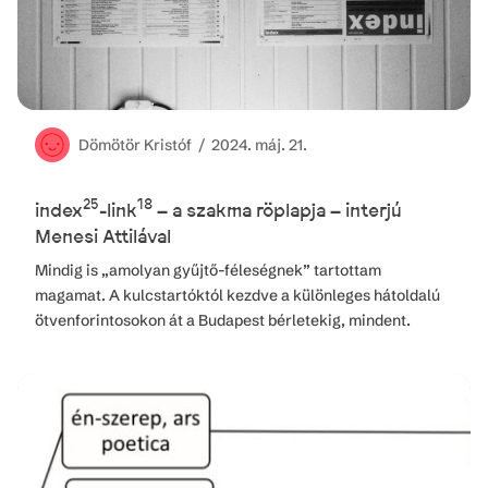
Dömötör
Kristóf /
2024. máj. 21.
25
18
index
-link
– a szakma röplapja – interjú
Menesi Attilával
Mindig is „amolyan gyűjtő-féleségnek” tartottam
magamat. A kulcstartóktól kezdve a különleges hátoldalú
ötvenforintosokon át a Budapest bérletekig, mindent.