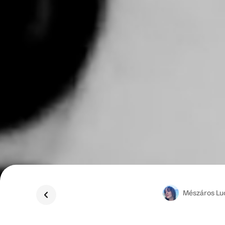
Mészáros
Lu