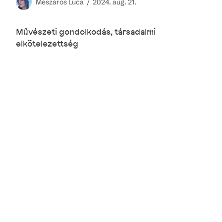
Mészáros
Luca /
2024. aug. 21.
Művészeti gondolkodás, társadalmi
elkötelezettség