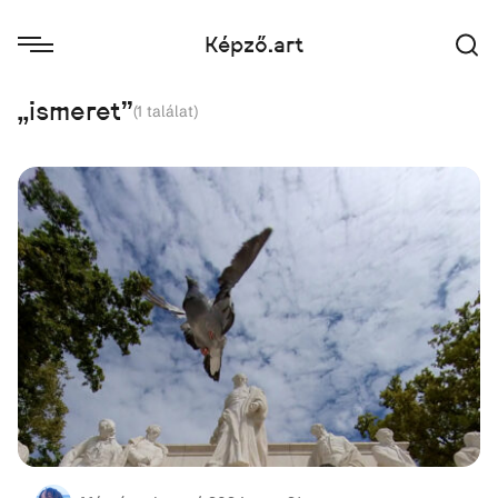
Képző.art
„ismeret"
(
1
találat)