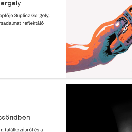
Gergely
eplője Suplicz Gergely,
rsadalmat reflektáló
 csöndben
a találkozásról és a