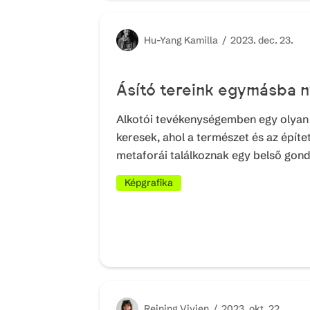
Hu-Yang
Kamilla /
2023. dec. 23.
Ásító tereink egymásba n
Alkotói tevékenységemben egy olyan 
keresek, ahol a természet és az épít
metaforái találkoznak egy belső gondo
Képgrafika
Reining
Vivien /
2023. okt. 22.