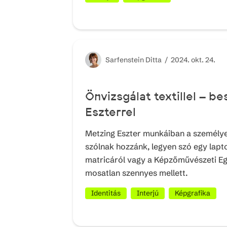
Sarfenstein
Ditta /
2024. okt. 24.
Önvizsgálat textillel – b
Eszterrel
Metzing Eszter munkáiban a személye
szólnak hozzánk, legyen szó egy lap
matricáról vagy a Képzőművészeti E
mosatlan szennyes mellett.
Identitás
Interjú
Képgrafika