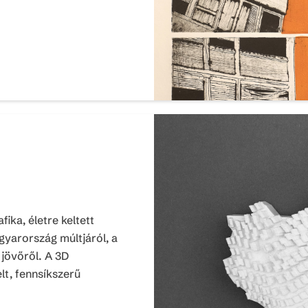
ka, életre keltett
gyarország múltjáról, a
 jövőről. A 3D
t, fennsíkszerű