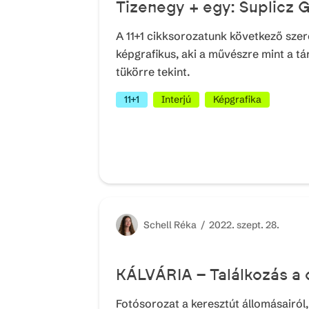
Tizenegy + egy: Suplicz 
A 11+1 cikksorozatunk következő szer
képgrafikus, aki a művészre mint a tá
tükörre tekint.
11+1
Interjú
Képgrafika
Schell
Réka /
2022. szept. 28.
KÁLVÁRIA – Találkozás a
Fotósorozat a keresztút állomásairól, 