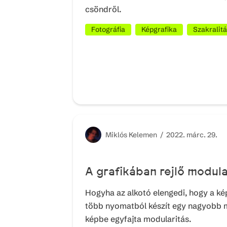
csöndről.
Fotográfia
Képgrafika
Szakralit
Miklós
Kelemen /
2022. márc. 29.
A grafikában rejlő modula
Hogyha az alkotó elengedi, hogy a kép
több nyomatból készít egy nagyobb 
képbe egyfajta modularitás.