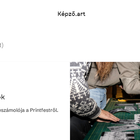
Képző.art
t)
ok
számolója a Printfestről.