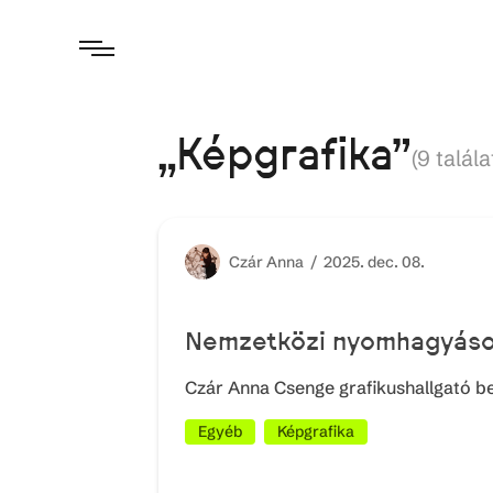
„Képgrafika"
(
9
talála
Czár
Anna /
2025. dec. 08.
Nemzetközi nyomhagyás
Czár Anna Csenge grafikushallgató be
Egyéb
Képgrafika