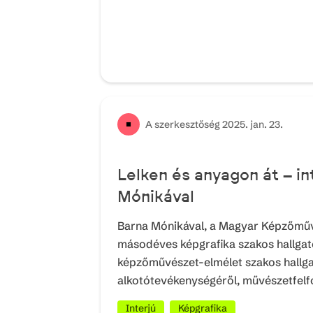
A szerkesztőség
2025. jan. 23.
Lelken és anyagon át – in
Mónikával
Barna Mónikával, a Magyar Képzőmű
másodéves képgrafika szakos hallgat
képzőművészet-elmélet szakos hallgató
alkotótevékenységéről, művészetfelf
Interjú
Képgrafika