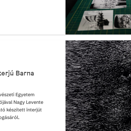
terjú Barna
vészeti Egyetem
ójával Nagy Levente
 készített interjút
ogásáról.