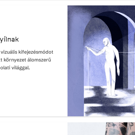
yílnak
vizuális kifejezésmódot
ett környezet álomszerű
lati világgal.