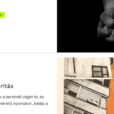
ás
ritás
 a keretnél véget ér, és
méretű nyomatot, belép a