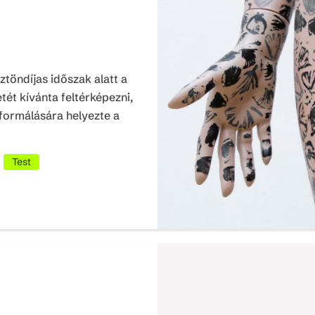
töndíjas időszak alatt a
etét kívánta feltérképezni,
formálására helyezte a
Test