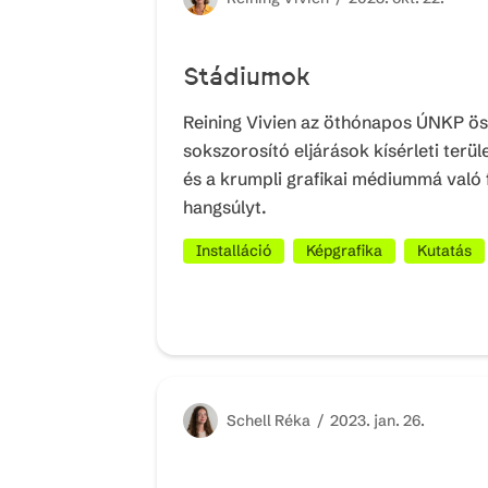
Stádiumok
Reining Vivien az öthónapos ÚNKP ösz
sokszorosító eljárások kísérleti terül
és a krumpli grafikai médiummá való 
hangsúlyt.
Installáció
Képgrafika
Kutatás
Schell
Réka /
2023. jan. 26.