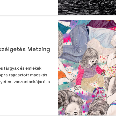
eszélgetés Metzing
s tárgyak és emlékek
topra ragasztott macskás
gyetem vászontáskájáról a