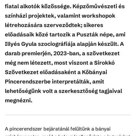
fiatal alkotók közössége. Képzőművészeti és
színházi projektek, valamint workshopok
létrehozására szerveződtek; sikeres
előadásaik közé tartozik a Puszták népe, ami
Illyés Gyula szociográfiája alapján készült. A
darab premierjén, 2023-ban, a szövetkezet
még nem létezett, most viszont a Sirokkó
Szövetkezet előadásaként a Kőbányai
Pincerendszerbe interpretálták, amit
lehetőségünk volt a szerkesztőség tagjaival
megnézni.
A pincerendszer bejáratánál felültünk a bányai