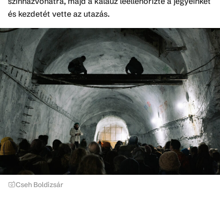
színházvonatra, majd a kalauz leellenőrizte a jegyeinket
és kezdetét vette az utazás.
Cseh Boldizsár
A Sirokkó több darabjában is megfigyelhető a Bertolt
Brecht nevéhez köthető drámaelméleti gyakorlat