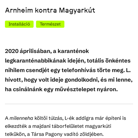
Arnheim kontra Magyarkút
Installáció
Természet
2020 áprilisában, a karanténok
legkaranténabbikának idején, totális önkéntes
nihilem csendjét egy telefonhívás törte meg. L.
hívott, hogy volt ideje gondolkodni, és mi lenne,
ha csinálnánk egy művésztelepet nyáron.
A
milenneha
költői túlzás, L-ék addigra már építeni is
elkezdték a majdani táborfelületet magyarkúti
telkükön, a Társa Pagony vadító zöldjében.