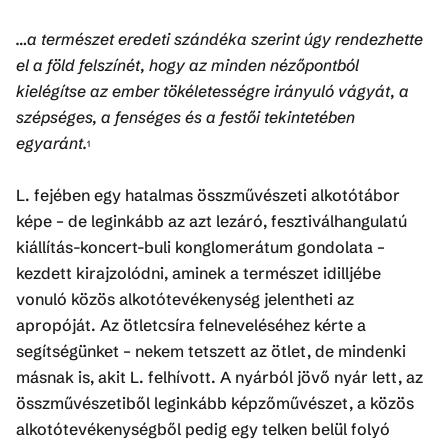
…a természet eredeti szándéka szerint úgy rendezhette
el a föld felszínét, hogy az minden nézőpontból
kielégítse az ember tökéletességre irányuló vágyát, a
szépséges, a fenséges és a festői tekintetében
egyaránt.
1
L. fejében egy hatalmas összművészeti alkotótábor
képe – de leginkább az azt lezáró, fesztiválhangulatú
kiállítás-koncert-buli konglomerátum gondolata –
kezdett kirajzolódni, aminek a természet idilljébe
vonuló közös alkotótevékenység jelentheti az
apropóját. Az ötletcsíra felneveléséhez kérte a
segítségünket – nekem tetszett az ötlet, de mindenki
másnak is, akit L. felhívott. A nyárból jövő nyár lett, az
összművészetiből leginkább képzőművészet, a közös
alkotótevékenységből pedig egy telken belül folyó