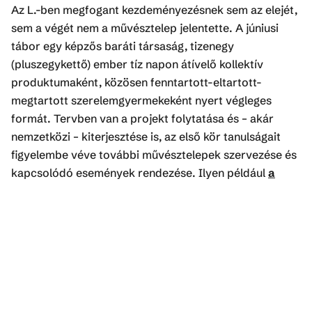
Az L.-ben megfogant kezdeményezésnek sem az elejét,
sem a végét nem a művésztelep jelentette. A júniusi
tábor egy képzős baráti társaság, tizenegy
(pluszegykettő) ember tíz napon átívelő kollektív
produktumaként, közösen fenntartott-eltartott-
megtartott szerelemgyermekeként nyert végleges
formát. Tervben van a projekt folytatása és – akár
nemzetközi – kiterjesztése is, az első kör tanulságait
figyelembe véve további művésztelepek szervezése és
kapcsolódó események rendezése. Ilyen például
a
most szombaton, szeptember 25-én nyíló
Panthalassa
című kiállítás a verőcei Gorka
Múzeumban.
Az alkotótábor a teremtéstörténetek tematikája és
motívumvilága köré épült. Az elkészült alkotások
mindegyike valamiféle születés- vagy keletkezés-