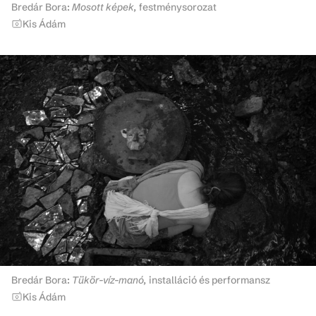
Bredár Bora:
Mosott képek,
festménysorozat
Kis Ádám
Bredár Bora:
Tükör-víz-manó,
installáció és performansz
Kis Ádám