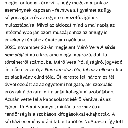
mégis fontosnak érezzük, hogy megszólaljunk az
eseménynek kapcsán – felhívva a figyelmet az ügy
súlyosságára és az egyetem vezetőségének
mulasztásaira. Mivel az áldozat mind a mai napig az
intézménybe jár, ezért muszáj ehhez az amúgy is
érzékeny témához óvatosan nyúlnunk.
2025. november 20-án megjelent Mérő Vera
A sírás
nem elég
című cikke, amely egy megrázó, dühítő
történetről számol be. Mérő Vera író, újságíró, jogvédő
és műsorvezető, a
Nem tehetsz róla, tehetsz ellene
oldal
és alapítvány elindítója. Őt kereste fel három és fél
évvel ezelőtt az az egyetemi hallgató, aki szexuális
erőszak áldozata lett a saját kollégiumi szobájában.
Azután vette fel a kapcsolatot Mérő Verával és az
Egyenlítő Alapítvánnyal, miután a kórház és a
rendőrség is a szokásos kifogásokkal elhajtották. A
kórházi esemény utáni tablettából és NoSpa-ból így lett