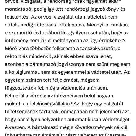
orvosi vizsgálat, a rendőrség “csak figyelmet akar”
mondatából pedig így lett rendőrségi jegyzőkönyv és
feljelentés. Az orvosi vizsgálat után látleletet nem
adtak, pedig kötelesek lettek volna. Mennyire ironikus,
elszomorító és felháborító egy ilyen eset után, hogy az
intézmény nem jár el méltányosan az ügy érdekében?
Mérő Vera többször felkereste a tanszékvezetőt, a
rektort és mindenkit, akinek ebben szava lehet,
azonban a bántalmazó jogviszonya nem szűnt meg sem
a kollégiummal, sem az egyetemmel a vádtétel után. Az
egyetem szintén tett feljelentést, mégsem
függesztették fel, még a vádemelés után sem.
Felmerül a kérdés: az intézményen belül hogyan
működik a felelősségvállalás? Az, hogy egy hallgatót
tehetségesnek tartanak, önmagában nem jelentheti azt,
hogy bármilyen helyzetben automatikusan védettséget
élvezzen. A bántalmazó mégis következmények nélkül
folytathatta tanulmányait: részt vehetett az Erasmus-