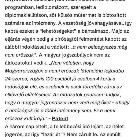
programban, lediplomázott, szerepelt a
diplomakiállításon, sőt külsős műtermet is biztosított
számára az intézmény. A vezetőség jóváhagyásával, így
kapta ezeket a “lehetőségeket” a bántalmazó. Majd az
eljárás végén pedig a bíróságtól felmentést kapott az
alábbi indoklással a vádlott: „
a nem beleegyezés még
nem erőszak”
. A magyar jogszabályok nem az
áldozatokat védik.
„Nem véletlen, hogy
Magyarországon a nemi erőszak látenciája legalább
24-szeres, vagyis 100 esetből jó esetben 4 kerül a
hatóságok elé, és ezeknek is csak töredéke zárul az
elkövető elítélésével. Az áldozatok pontosan tudják,
hogy a magyar jogrendszer nem védi meg őket – ahogy
a hatóságok és a többi intézmény sem. Ez a nemi
erőszak kultúrája.”
–
Patent
A három nap eltelt, a fellebbezési idő lejárt, az ítélet
jogerős, az ügy “lezárult”? Nem zárult le. Az elmúlt