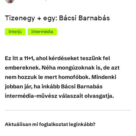
Tizenegy + egy: Bácsi Barnabás
Interjú
Intermédia
Ez itt a 11+1, ahol kérdéseket teszünk fel
embereknek. Néha mongúzoknak is, de azt
nem hozzuk le mert homofóbok. Mindenki
jobban jár, ha inkább Bácsi Barnabás
intermédia-művész válaszait olvasgatja.
Aktuálisan mi foglalkoztat leginkább?