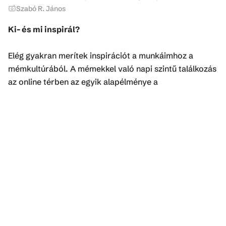
Szabó R. János
Ki- és mi inspirál?
Elég gyakran merítek inspirációt a munkáimhoz a
mémkultúrából. A mémekkel való napi szintű találkozás
az online térben az egyik alapélménye a
generációnknak, és szerintem érdekes és mindig up-to-
date indikátorai a különböző társadalmi és személyes
problémáinknak. Inspirálnak és motiválnak még a
szabadon hozzáférhető tudásforrások, eszközök, DIY
technológiák a művészetben és a tudományban mint az
együttműködés, az újragondolás és a remixelés
elősegítői.
Mi okozza a legnagyobb kihívást az alkotás során?
Leginkább a túlzott kritikus-analitikus hozzáállás az,
ami képes megfojtani az ötleteket hamarabb, mint hogy