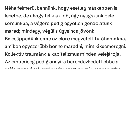
Néha felmerül bennünk, hogy esetleg másképpen is
lehetne, de ahogy telik az idő, úgy nyugszunk bele
sorsunkba, a végére pedig egyetlen gondolatunk
marad; mindegy, végülis úgysincs jövőnk.
Belesüppedünk ebbe az előre megvetett futóhomokba,
amiben egyszerűbb benne maradni, mint kikecmeregni.
Kollektív traumánk a kapitalizmus minden velejárója.
Az emberiség pedig annyira berendezkedett ebbe a
saját maga által kezdeményezett abuzív kapcsolatba,
hogy akkor is képtelen lenne elmenekülni, ha valaki
nyitva hagyná neki az ajtót. Magunkat hergeljük
önmagunk ellen, hogy utáljuk és megvessük azt, ami
nem illeszkedik bele az általunk kialakított normákba,
holott mindannyian természetünknél fogva vágyunk a
szabadságra, az intuitív, felszabadult önkifejezésre.
Úgy érezzük, nincs igazán beleszólásunk a bennünket
körülvevő világ alakulásába, ezért megpróbálunk