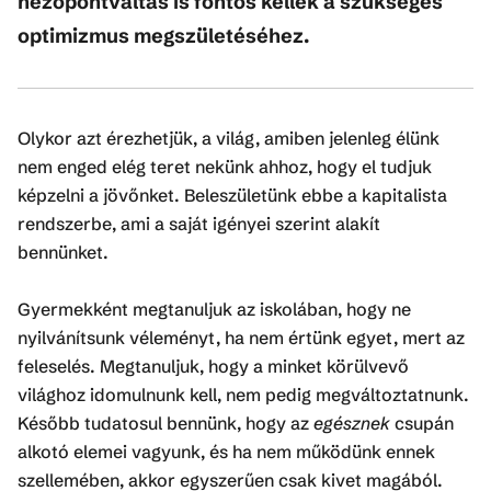
nézőpontváltás is fontos kellék a szükséges
optimizmus megszületéséhez.
Olykor azt érezhetjük, a világ, amiben jelenleg élünk
nem enged elég teret nekünk ahhoz, hogy el tudjuk
képzelni a jövőnket. Beleszületünk ebbe a kapitalista
rendszerbe, ami a saját igényei szerint alakít
bennünket.
Gyermekként megtanuljuk az iskolában, hogy ne
nyilvánítsunk véleményt, ha nem értünk egyet, mert az
feleselés. Megtanuljuk, hogy a minket körülvevő
világhoz idomulnunk kell, nem pedig megváltoztatnunk.
Később tudatosul bennünk, hogy az
egésznek
csupán
alkotó elemei vagyunk, és ha nem működünk ennek
szellemében, akkor egyszerűen csak kivet magából.