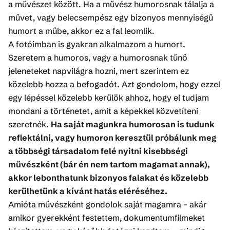
a művészet között. Ha a művész humorosnak tálalja a
művet, vagy belecsempész egy bizonyos mennyiségű
humort a műbe, akkor ez a fal leomlik.
A fotóimban is gyakran alkalmazom a humort.
Szeretem a humoros, vagy a humorosnak tűnő
jeleneteket napvilágra hozni, mert szerintem ez
közelebb hozza a befogadót. Azt gondolom, hogy ezzel
egy lépéssel közelebb kerülök ahhoz, hogy el tudjam
mondani a történetet, amit a képekkel közvetíteni
szeretnék.
Ha saját magunkra humorosan is tudunk
reflektálni, vagy humoron keresztül próbálunk meg
a többségi társadalom felé nyitni kisebbségi
művészként (bár én nem tartom magamat annak),
akkor lebonthatunk bizonyos falakat és közelebb
kerülhetünk a kívánt hatás eléréséhez.
Amióta művészként gondolok saját magamra – akár
amikor gyerekként festettem, dokumentumfilmeket