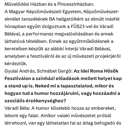
Művelődési Házban és a Pinceszínházban.
A Magyar Képzőművészeti Egyetem, Képzőművészet-
elmélet tanszékének BA hallgatóiként az elmúlt másfél
hónapban együtt dolgoztunk a FÜSZI-vel és Váradi
Bélával, a performansz megvalósításában és annak
láthatóvá tételében. Ennek az együttműködésnek a
kereteiben készült az alábbi interjú Váradi Bélával,
amelyben a fesztiválról és az új művészeti projektjéről
kérdeztük.
Gyulai András, Schnábel Gergő:
Az idei Roma Hősök
Fesztiválon a színházi előadások mellett helyet kap
a stand up is. Neked mi a tapasztalatod, mikor és
hogyan tud a humor hozzájárulni, vagy hozzáadni a
szociális érzékenységhez?
Váradi Béla: A humor közelebb hozza az embereket,
lebont egy falat. Amikor valaki művészetet próbál
létrehozni, van egy láthatatlan fal az átlag befogadó és