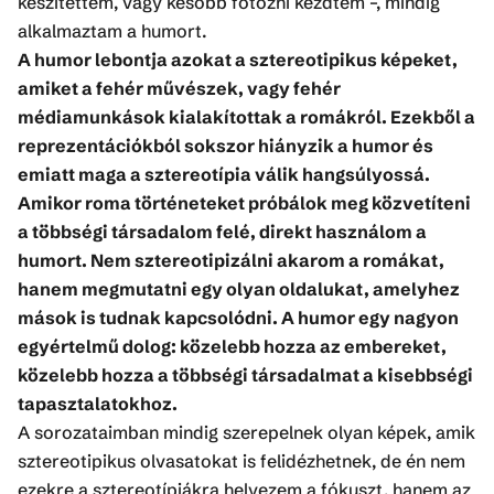
készítettem, vagy később fotózni kezdtem –, mindig
alkalmaztam a humort.
A humor lebontja azokat a sztereotipikus képeket,
amiket a fehér művészek, vagy fehér
médiamunkások kialakítottak a romákról. Ezekből a
reprezentációkból sokszor hiányzik a humor és
emiatt maga a sztereotípia válik hangsúlyossá.
Amikor roma történeteket próbálok meg közvetíteni
a többségi társadalom felé, direkt használom a
humort. Nem sztereotipizálni akarom a romákat,
hanem megmutatni egy olyan oldalukat, amelyhez
mások is tudnak kapcsolódni. A humor egy nagyon
egyértelmű dolog: közelebb hozza az embereket,
közelebb hozza a többségi társadalmat a kisebbségi
tapasztalatokhoz.
A sorozataimban mindig szerepelnek olyan képek, amik
sztereotipikus olvasatokat is felidézhetnek, de én nem
ezekre a sztereotípiákra helyezem a fókuszt, hanem az