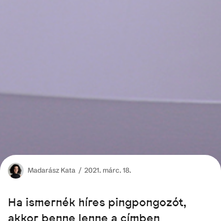
Madarász
Kata /
2021. márc. 18.
Ha ismernék híres pingpongozót,
akkor benne lenne a címben