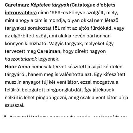
Carelman
:
Képtelen tárgyak
(Catalogue d’objets
introuvables)
című 1969-es könyve szolgált, mely,
mint ahogy a cím is mondja, olyan okkal nem létező
tárgyakat sorakoztat föl, mint az ajtós fürdőkád, vagy
az elgörbített szög, ami alakja révén bárhonnan
könnyen kihúzható. Vagyis tárgyak, melyeket úgy
tervezett meg
Carelman
, hogy direkt nagyon
haszontalanok
legyenek.
Hoóz Anna
nemcsak tervet készített a saját képtelen
tárgyáról, hanem meg is valósította azt. Egy kifeszített
muszlin anyagot fúj két ventilátor, ezzel mozgatva a
felülről belógatott pingponglabdát. Így játékosok
nélkül is lehet pingpongozni, amíg csak a ventilátor bírja
szusszal.
Nem talált tárgy, nem ready-made, csak majdnem
egyik sem.
A
pingpong
(a mű) a kifeszített felülettel és a játékhoz