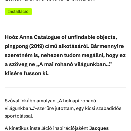
Installáció
Hoóz Anna Catalogue of unfindable objects,
pingpong (2019) című alkotásáról. Bármennyire
szeretném is, nehezen tudom megállni, hogy ez
a szöveg ne „A mai rohanó világunkban…”
klisére fusson ki.
Szóval inkább amolyan „A holnapi rohanó
világunkban…”-szerűre jutottam, egy kicsi szabadidős
sportolással.
A kinetikus installáció inspirációjaként
Jacques